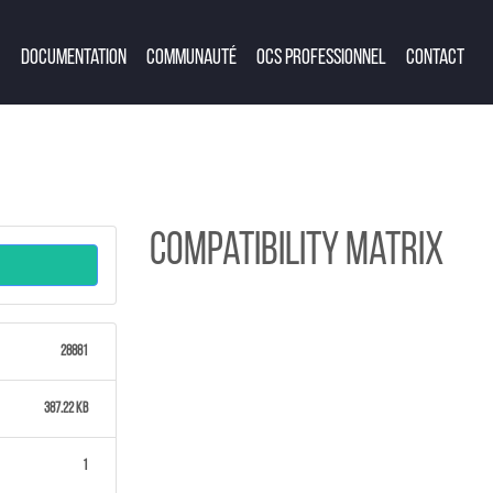
Documentation
Communauté
OCS Professionnel
Contact
Compatibility matrix
28881
387.22 KB
1